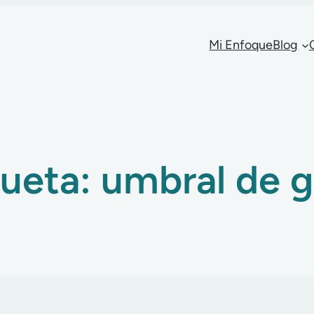
Mi Enfoque
Blog
queta:
umbral de g