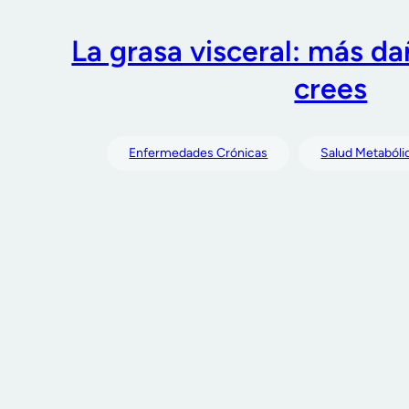
La grasa visceral: más da
crees
Enfermedades Crónicas
Salud Metabóli