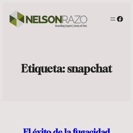
Face
Etiqueta:
snapchat
El éxito de la fugacidad