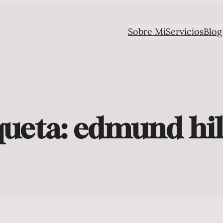
Sobre Mi
Servicios
Blog
queta:
edmund hil