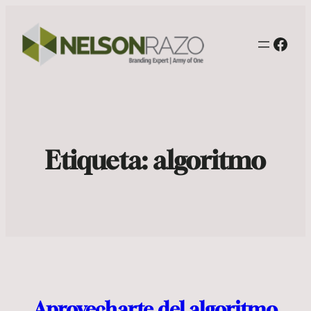
Face
Etiqueta:
algoritmo
Aprovecharte del algoritmo